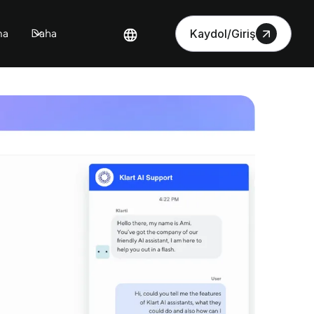
ma
Daha
Kaydol/Giriş