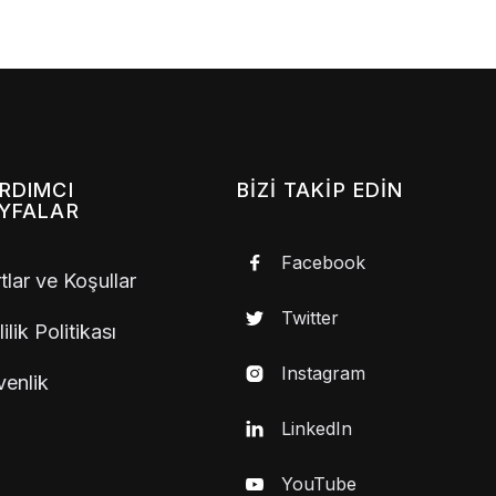
RDIMCI
BIZI TAKIP EDIN
YFALAR
Facebook

tlar ve Koşullar
Twitter

lilik Politikası
Instagram

enlik
LinkedIn

YouTube
