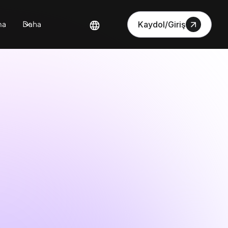
ma
Daha
Kaydol/Giriş