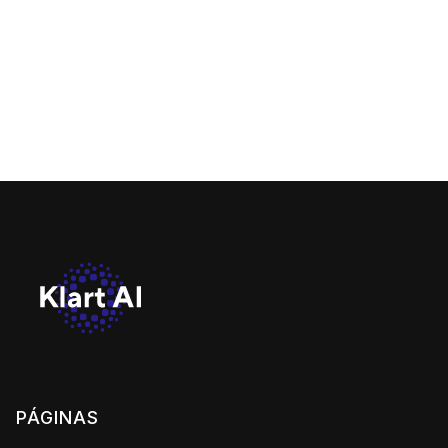
experiences, and empowering agents with
instant, data-driven intelligence across both
passenger and cargo operations.
PÁGINAS