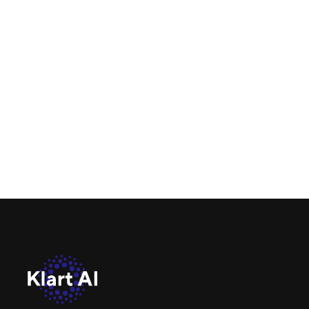
AI in Airline Customer Support
AI is revolutionizing airline customer service by
automating support, personalizing travel
experiences, and empowering agents with
instant, data-driven intelligence across both
passenger and cargo operations.