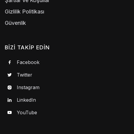
Şartlar ve Koşullar
Gizlilik Politikası
Güvenlik
BIZI TAKIP EDIN
Facebook

Twitter

Instagram

LinkedIn

YouTube
