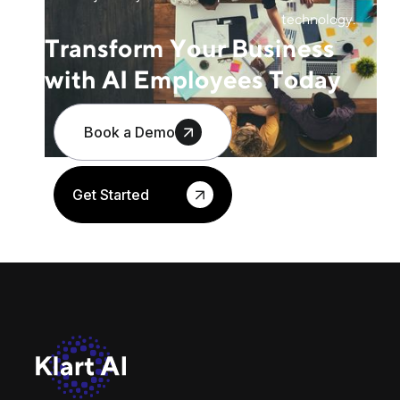
technology.
Transform Your Business
with AI Employees Today
Book a Demo
Get Started