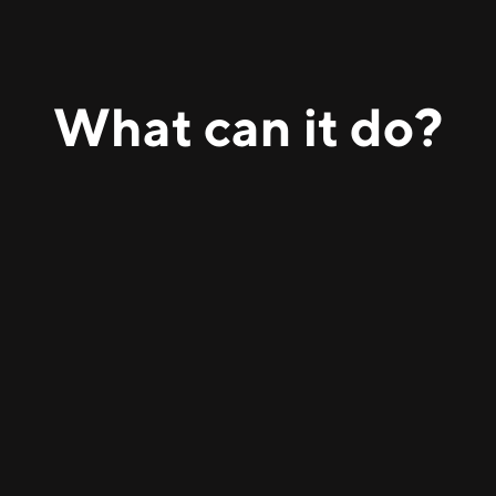
What can
it
do?
Net hedefler tanımlamaya, bunları eyleme
geçirilebilir adımlara ayırmaya ve uzun vadeli bağlamı
kullanarak zaman içindeki ilerlemeyi izlemeye
yardımcı olur.
Belirsiz kendi kendine yardım dili olmadan kalıpları,
engelleyicileri ve iyileştirme alanlarını tanımlamak
için kullanıcıları düşünme yoluyla yönlendirir.