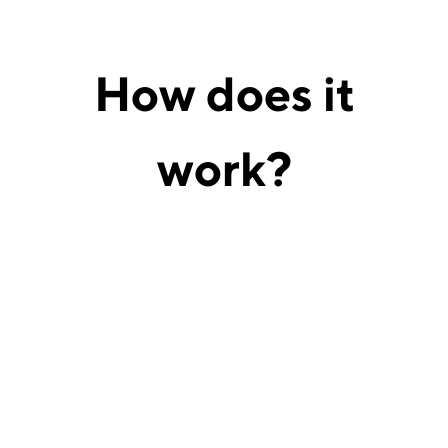
How does
it
work?
Destek almak istediğiniz hedefleri, zorlukları
veya kararları tanımlayın.