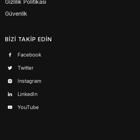
Gizlilik Politikası
Güvenlik
BIZI TAKIP EDIN
Facebook

Twitter

Instagram

LinkedIn

YouTube
