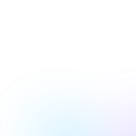
nel
Kurumsal
Başlayın
cı
100 kullanıcı
 dil
Tüm diller