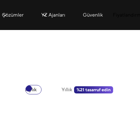
Çözümler
YZ Ajanları
Güvenlik
Fiyatlandır
Aylık
Yıllık
%21 tasarruf edin