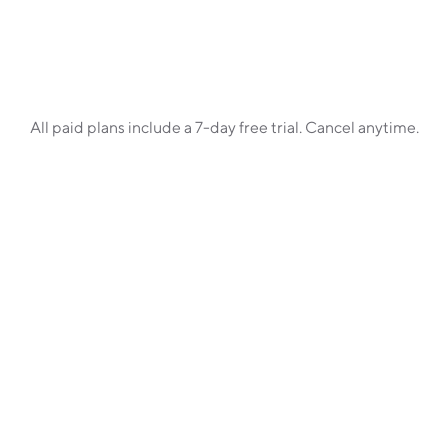
API erişimi
Sınırsız mesaj*
Kullanıcı başına 1 GB bilgi
All paid plans include a 7-day free trial. Cancel anytime.