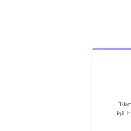
“Klar
İlgili