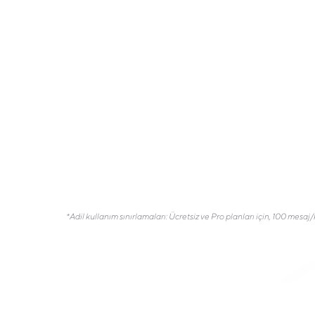
Sınırsız entegrasyon
Özel entegrasyonlar
Özel API
*Adil kullanım sınırlamaları: Ücretsiz ve Pro planları için, 100 mesaj