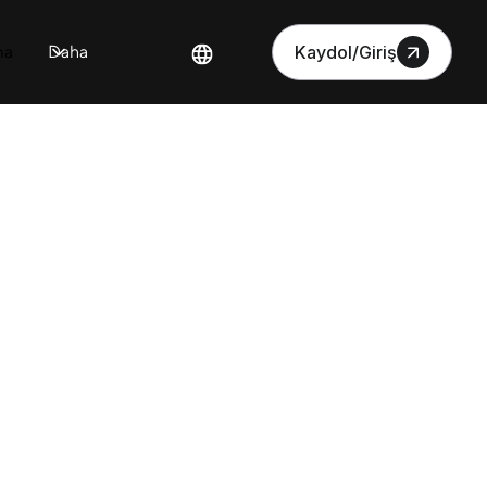
ma
Daha
Kaydol/Giriş