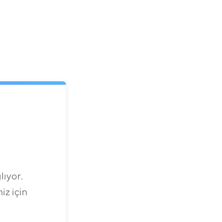
lıyor.
iz için