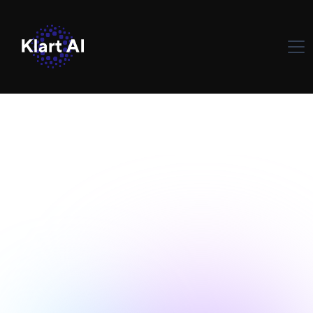
Yapay Zeka Sektörü
October 3,
İçgörüleri
2024