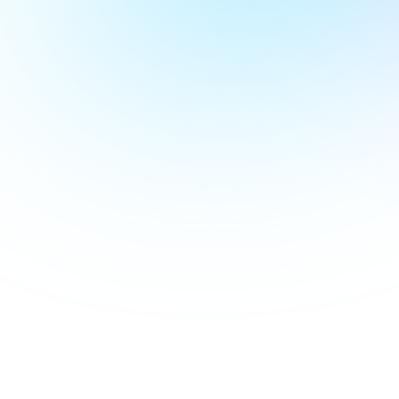
How 
is L
Opti
Ser