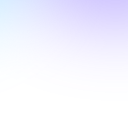
the Airline Indus
everaging AI to
mise its Custome
vice