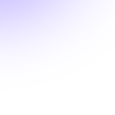
try
r