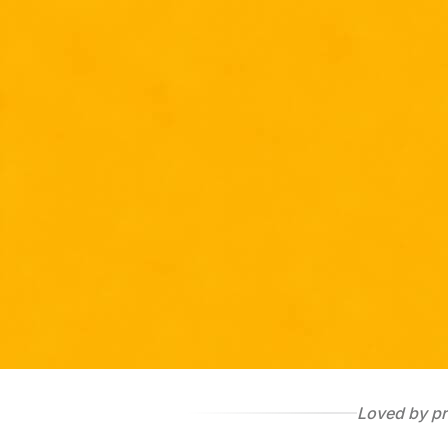
Get Started
Loved by pr