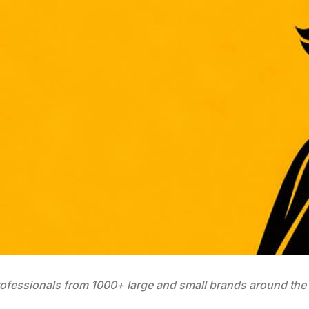
ofessionals from 1000+ large and small brands around the