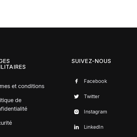
GES
SUIVEZ-NOUS
ILITAIRES
Facebook

mes et conditions
Twitter

itique de
fidentialité
Instagram

urité
LinkedIn
